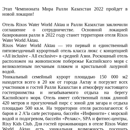
Этап Чемпионата Мира Ралли Казахстан 2022 пройдет в
новой локации!
Отель Rixos Water World Aktau и Ралли Казахстан заключили
соглашение о сотрудничестве. Основной локацией
базирования ралли в 2022 году станет территория отеля Rixos
Water World Aktau.
Rixos Water World Aktau — это первый и единственный
пятизвездочный курортный отель класса люкс с концепцией
«All inclusive - All exclusive» в средней Азии. Роскошный отель
расположен на живописном побережье Каспийского моря с
великолепным песчаным пляжем и кристальной лазурной
водой.
Уникальный семейный курорт площадью 150 000 м2
находится всего в 20 км от города Актау и погрузит всех
участников и гостей Ралли Казахстан в атмосферу настоящего
гостеприимства и незабываемого отдыха на берегу
Каспийского моря. Отель имеет собственный пляж длиной
420 метров и прогулочный пирс с зоной для загара и отдыха
площадью 500 кв.м. На территории отеля располагаются: 6
баров и 2 A’la carte ресторана, бассейн «Инфинити» с морской
водой и подогревом, бассейн «Релакс», SPA и фитнес-центры,
Rixy Kids Club. Для гостей проживающих в отеле Rixos Water
World Aktau есть уникальная возможность посещать