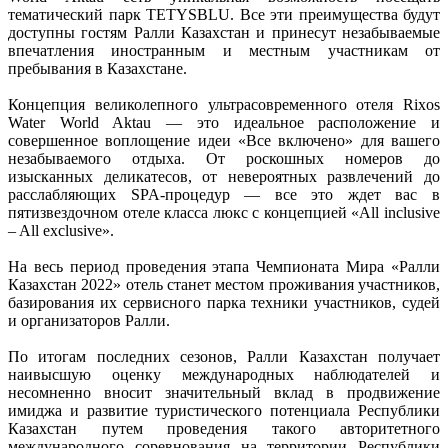
тематический парк TETYSBLU. Все эти преимущества будут
доступны гостям Ралли Казахстан и принесут незабываемые
впечатления иностранным и местным участникам от
пребывания в Казахстане.
Концепция великолепного ультрасовременного отеля Rixos
Water World Aktau — это идеальное расположение и
совершенное воплощение идеи «Все включено» для вашего
незабываемого отдыха. От роскошных номеров до
изысканных деликатесов, от невероятных развлечений до
расслабляющих SPA-процедур — все это ждет вас в
пятизвездочном отеле класса люкс с концепцией «All inclusive
– All exclusive».
На весь период проведения этапа Чемпионата Мира «Ралли
Казахстан 2022» отель станет местом проживания участников,
базирования их сервисного парка техники участников, судей
и организаторов Ралли.
По итогам последних сезонов, Ралли Казахстан получает
наивысшую оценку международных наблюдателей и
несомненно вносит значительный вклад в продвижение
имиджа и развитие туристического потенциала Республики
Казахстан путем проведения такого авторитетного
международного соревнования на территории Республики