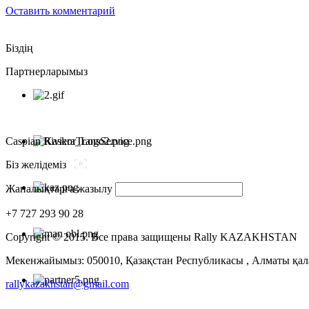
Оставить комментарий
Біздің
Партнерларымыз
Caspian Riviera_Logo2.png
Біз желідеміз
Жаналықтарға жазылу
+7 727 293 90 28
Copyright © 2015. Все права защищены Rally KAZAKHSTAN
Мекенжайымыз: 050010, Қазақстан Республикасы , Алматы қал
rallykazakhstan@gmail.com