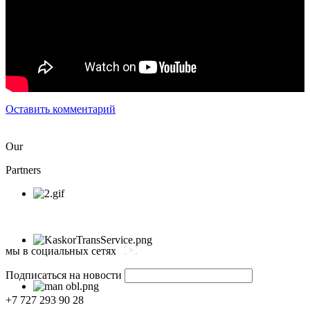
Оставить комментарий
Our
Partners
мы в социальных сетях
Подписаться на новости
+7 727 293 90 28