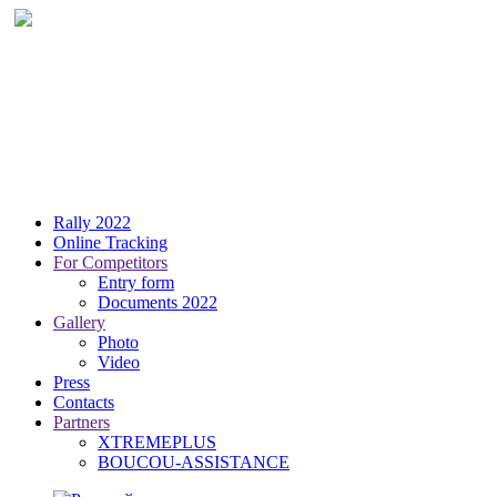
Rally 2022
Online Tracking
For Competitors
Entry form
Documents 2022
Gallery
Photo
Video
Press
Contacts
Partners
XTREMEPLUS
BOUCOU-ASSISTANCE